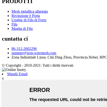
PRODOTTI
Mesh metallica allargata
Recinzione è Porta
Unghie di Filu di Ferru
Filu
Maglia di Filu
cuntatta ci
86-312-2602296
summer@iron-wiremesh.com
Zona Industriale Liusu, Cità Ding Zhou, Pruvincia Hebei, RPC
© Copyright - 2010-2021: Tutti i diritti riservati.
Mandà Email
x