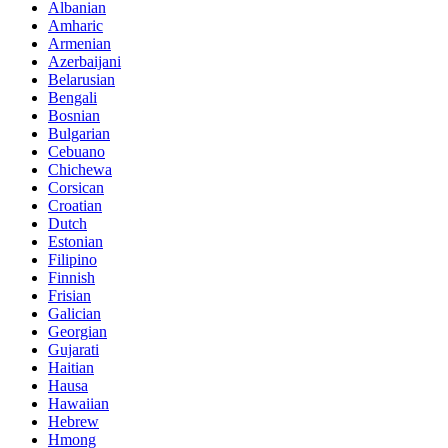
Albanian
Amharic
Armenian
Azerbaijani
Belarusian
Bengali
Bosnian
Bulgarian
Cebuano
Chichewa
Corsican
Croatian
Dutch
Estonian
Filipino
Finnish
Frisian
Galician
Georgian
Gujarati
Haitian
Hausa
Hawaiian
Hebrew
Hmong