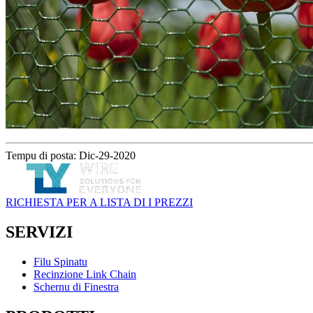
Tempu di posta: Dic-29-2020
RICHIESTA PER A LISTA DI I PREZZI
SERVIZI
Filu Spinatu
Recinzione Link Chain
Schernu di Finestra