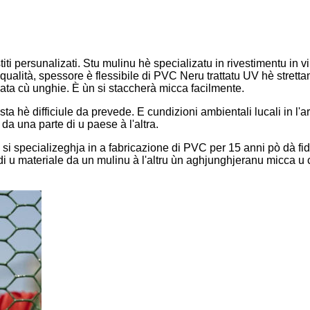
stiti persunalizati. Stu mulinu hè specializatu in rivestimentu in v
 qualità, spessore è flessibile di PVC Neru trattatu UV hè stretta
jata cù unghie. È ùn si staccherà micca facilmente.
vista hè difficiule da prevede. E cundizioni ambientali lucali in l
da una parte di u paese à l'altra.
si specializeghja in a fabricazione di PVC per 15 anni pò dà fidu
 u materiale da un mulinu à l'altru ùn aghjunghjeranu micca u c