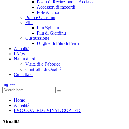
Postu di Recinzione in Acciaio
Accessori di raccordi
Pole Anchor
Pratu è Giardinu
Filu
Filu Spinatu
Filu di Giardinu
Custruzzione
Unghie di Filu di Ferru
Attualità
FAQs
Nantu à noi
Visita di a Fabbrica
Cuntrollu di Qualità
Cuntatta ci
Inglese
Home
Attualità
PVC COATED / VINYL COATED
Attualità