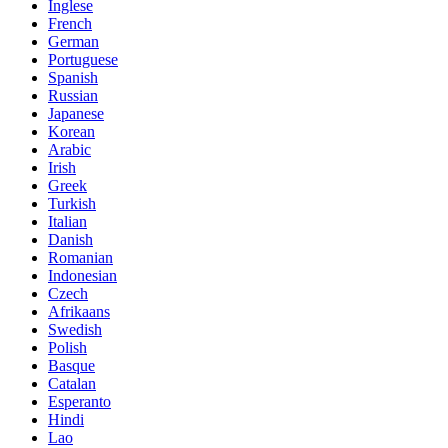
Inglese
French
German
Portuguese
Spanish
Russian
Japanese
Korean
Arabic
Irish
Greek
Turkish
Italian
Danish
Romanian
Indonesian
Czech
Afrikaans
Swedish
Polish
Basque
Catalan
Esperanto
Hindi
Lao