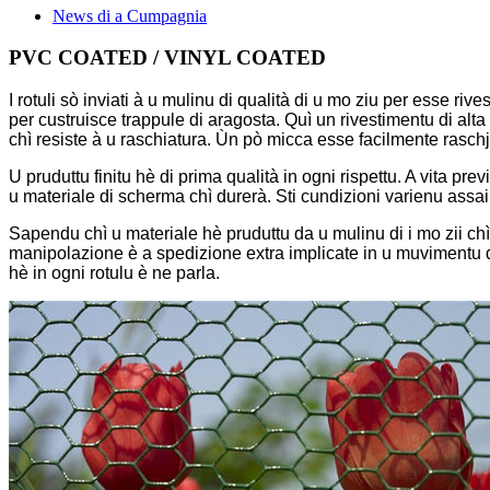
News di a Cumpagnia
PVC COATED / VINYL COATED
I rotuli sò inviati à u mulinu di qualità di u mo ziu per esse rive
per custruisce trappule di aragosta. Quì un rivestimentu di alta
chì resiste à u raschiatura. Ùn pò micca esse facilmente rasch
U pruduttu finitu hè di prima qualità in ogni rispettu. A vita pre
u materiale di scherma chì durerà. Sti cundizioni varienu assai 
Sapendu chì u materiale hè pruduttu da u mulinu di i mo zii chì 
manipolazione è a spedizione extra implicate in u muvimentu di
hè in ogni rotulu è ne parla.