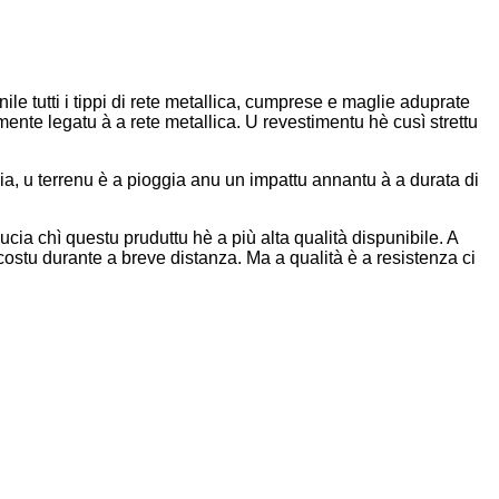
inile tutti i tippi di rete metallica, cumprese e maglie aduprate
mente legatu à a rete metallica. U revestimentu hè cusì strettu
'aria, u terrenu è a pioggia anu un impattu annantu à a durata di
cia chì questu pruduttu hè a più alta qualità dispunibile. A
ostu durante a breve distanza. Ma a qualità è a resistenza ci