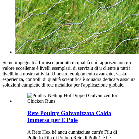
Semu impegnati à furnisce prudutti di qualità chì rapprisentanu un
valore eccellente è livelli esemplarii di serviziu di u cliente à tutti i
livelli in a nostra attività. U nostru equipamentu avanzatu, vasta
esperienza, controlli di qualità scientifica è squadra dedicata assicura
soluzioni cumplette di rete metallica per l'applicazione globale.
Rete Poultry Galvanizzata Calda
Immersa per E Pole
A Rete Hex hè ancu cunnisciuta cum'è Filu di
Pollu (o Filu di Pollu o Rete di Pollu), è hè