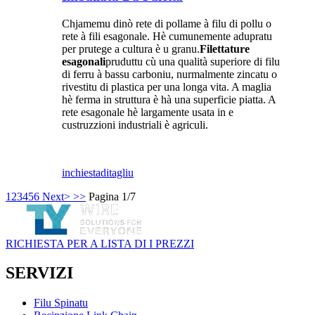
Chjamemu dinò rete di pollame à filu di pollu o
rete à fili esagonale. Hè cumunemente adupratu
per prutege a cultura è u granu.
Filettature
esagonali
pruduttu cù una qualità superiore di filu
di ferru à bassu carboniu, nurmalmente zincatu o
rivestitu di plastica per una longa vita. A maglia
hè ferma in struttura è hà una superficie piatta. A
rete esagonale hè largamente usata in e
custruzzioni industriali è agriculi.
inchiesta
ditagliu
1
2
3
4
5
6
Next>
>>
Pagina 1/7
RICHIESTA PER A LISTA DI I PREZZI
SERVIZI
Filu Spinatu