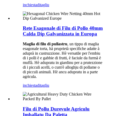
inchiesta
ditagliu
Rete Esagonale di Filu di Pollo 40mm
Calda Dip Galvanizzata in Europa
Maglia di filu di pullastru
, un tippu di maglia
esagonale torta, hà pruprietà specifiche adatte à
aduprà in custruzzione. Hè versatile per l'embiu
di i polli è e gabbie di frutti, è faciule da furmà è
muffà. Hè adupratu in giardinu per a prutezzione
di i picculi acelli, o cum'è alloghju di pollame o
di picculi animali. Hè ancu adupratu in a parte
agricula.
inchiesta
ditagliu
Filu di Pollu Durevule Agriculu
Imballatu Da Paletta