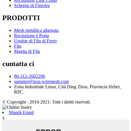
Recinzione Link Chain
Schernu di Finestra
PRODOTTI
Mesh metallica allargata
Recinzione è Porta
Unghie di Filu di Ferru
Filu
Maglia di Filu
cuntatta ci
86-312-2602296
summer@iron-wiremesh.com
Zona Industriale Liusu, Cità Ding Zhou, Pruvincia Hebei,
RPC.
© Copyright - 2010-2021: Tutti i diritti riservati.
Mandà Email
x