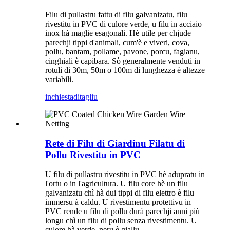
Filu di pullastru fattu di filu galvanizatu, filu
rivestitu in PVC di culore verde, u filu in acciaio
inox hà maglie esagonali. Hè utile per chjude
parechji tippi d'animali, cum'è e viveri, cova,
pollu, bantam, pollame, pavone, porcu, fagianu,
cinghiali è capibara. Sò generalmente venduti in
rotuli di 30m, 50m o 100m di lunghezza è altezze
variabili.
inchiesta
ditagliu
Rete di Filu di Giardinu Filatu di
Pollu Rivestitu in PVC
U filu di pullastru rivestitu in PVC hè adupratu in
l'ortu o in l'agricultura. U filu core hè un filu
galvanizatu chì hà dui tippi di filu elettro è filu
immersu à caldu. U rivestimentu protettivu in
PVC rende u filu di pollu durà parechji anni più
longu chì un filu di pollu senza rivestimentu. U
culore hà verde, neru è giallu.