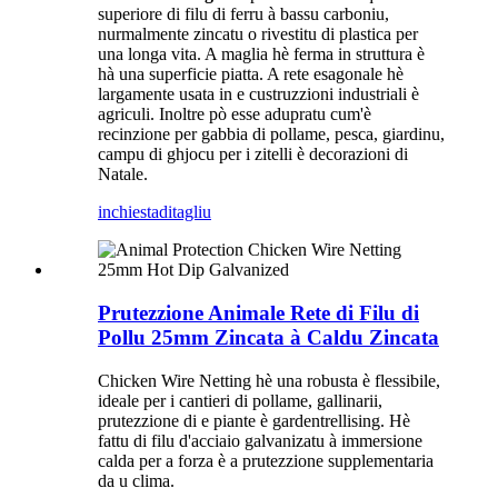
superiore di filu di ferru à bassu carboniu,
nurmalmente zincatu o rivestitu di plastica per
una longa vita. A maglia hè ferma in struttura è
hà una superficie piatta. A rete esagonale hè
largamente usata in e custruzzioni industriali è
agriculi. Inoltre pò esse adupratu cum'è
recinzione per gabbia di pollame, pesca, giardinu,
campu di ghjocu per i zitelli è decorazioni di
Natale.
inchiesta
ditagliu
Prutezzione Animale Rete di Filu di
Pollu 25mm Zincata à Caldu Zincata
Chicken Wire Netting hè una robusta è flessibile,
ideale per i cantieri di pollame, gallinarii,
prutezzione di e piante è gardentrellising. Hè
fattu di filu d'acciaio galvanizatu à immersione
calda per a forza è a prutezzione supplementaria
da u clima.