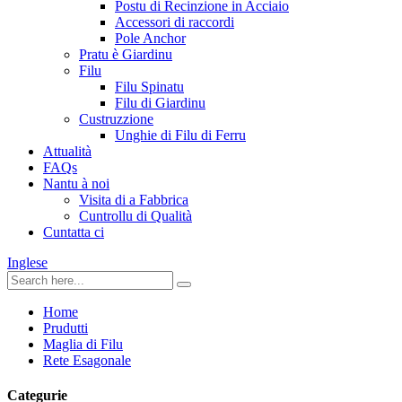
Postu di Recinzione in Acciaio
Accessori di raccordi
Pole Anchor
Pratu è Giardinu
Filu
Filu Spinatu
Filu di Giardinu
Custruzzione
Unghie di Filu di Ferru
Attualità
FAQs
Nantu à noi
Visita di a Fabbrica
Cuntrollu di Qualità
Cuntatta ci
Inglese
Home
Prudutti
Maglia di Filu
Rete Esagonale
Categurie