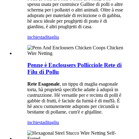
spessu usata per custruisce Galline di polli o altre
scherma per i pollastri o altri animali. Oltre à esse
adupratu per materiale di recinzione o di gabbia,
hè ancu ideale per prughjetti di pratu è di
giardinu, è altri prughjetti di casa.
inchiesta
ditagliu
Penne è Enclousers Pollicciole Rete di
Filu di Pollu
Rete Esagonale
, un tippu di maglia esagonale
torta, hà pruprietà specifiche adatte à aduprà in
custruzzione. Hè versatile per e recintu di polli è
gabbie di frutti, è faciule da furmà è di muffà. È
hè ancu cumunemente adupratu per circundà u
bestiame di pollame, cum'è e ghjalline.
inchiesta
ditagliu