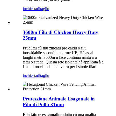
inchiesta
ditagliu
3600m Filu di Chicken Heavy Duty
25mm
Pruduttu cù filu zincatu pre caldu o filu
inossidabile secondu e norme UE, Hè assai
lunghi metri 3600m u face continuà nantu à u
tettu o strada. Questa rete isolante hè applicata à a
lana di roccia o lana di vetru per i stuoie filari.
inchiesta
ditagliu
Prutezzione Animale Esagonale in
Filu di Pollu 31mm
Filettature esagonali
pruduttu cù una qualità