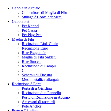
Gabbia in Acciaio
Contenitore di Maglia di Filu
Stillage è Container Metal
Gabbia Pet
Pet Kennel
Pet Cassa
Pet Play Pen
Maglia di Filu
Recinzione Link Chain
Recinzione Euro
Rete Esagonale
Maglia di Filu Saldatu
Rete Stuccu
Recinzione di Campu
Gabbioni
Schernu di Finestra
Mesh metallica allargata
Recinzione è Porta
Porta di u Giardinu
Recinzione di u Pannellu
Postu di Recinzione in Acciaio
Accessori di raccordi
Pole Anchor
Pratu è Giardinu