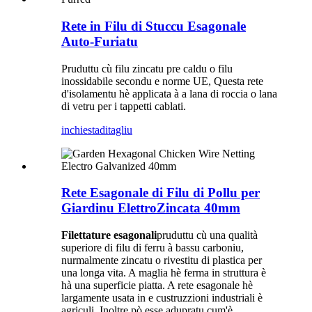
Rete in Filu di Stuccu Esagonale
Auto-Furiatu
Pruduttu cù filu zincatu pre caldu o filu
inossidabile secondu e norme UE, Questa rete
d'isolamentu hè applicata à a lana di roccia o lana
di vetru per i tappetti cablati.
inchiesta
ditagliu
Rete Esagonale di Filu di Pollu per
Giardinu ElettroZincata 40mm
Filettature esagonali
pruduttu cù una qualità
superiore di filu di ferru à bassu carboniu,
nurmalmente zincatu o rivestitu di plastica per
una longa vita. A maglia hè ferma in struttura è
hà una superficie piatta. A rete esagonale hè
largamente usata in e custruzzioni industriali è
agriculi. Inoltre pò esse adupratu cum'è