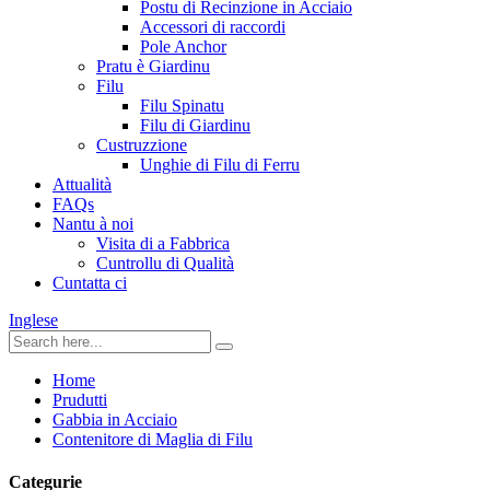
Postu di Recinzione in Acciaio
Accessori di raccordi
Pole Anchor
Pratu è Giardinu
Filu
Filu Spinatu
Filu di Giardinu
Custruzzione
Unghie di Filu di Ferru
Attualità
FAQs
Nantu à noi
Visita di a Fabbrica
Cuntrollu di Qualità
Cuntatta ci
Inglese
Home
Prudutti
Gabbia in Acciaio
Contenitore di Maglia di Filu
Categurie