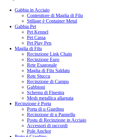
Gabbia in Acciaio
Contenitore di Maglia di Filu
Stillage è Container Metal
Gabbia Pet
Pet Kennel
Pet Cassa
Pet Play Pen
Maglia di Filu
Recinzione Link Chain
Recinzione Euro
Rete Esagonale
Maglia di Filu Saldatu
Rete Stuccu
Recinzione di Campu
Gabbioni
Schernu di Finestra
Mesh metallica allargata
Recinzione è Porta
Porta di u Giardinu
Recinzione di u Pannellu
Postu di Recinzione in Acciaio
Accessori di raccordi
Pole Anchor
Pratu è Giardinu