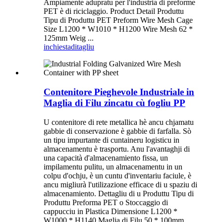
Ampiamente adupratu per l'industria di preforme
PET è di riciclaggio. Product Detail Produttu
Tipu di Produttu PET Preform Wire Mesh Cage
Size L1200 * W1010 * H1200 Wire Mesh 62 *
125mm Weig ...
inchiesta
ditagliu
Contenitore Pieghevole Industriale in
Maglia di Filu zincatu cù fogliu PP
U contenitore di rete metallica hè ancu chjamatu
gabbie di conservazione è gabbie di farfalla. Sò
un tipu impurtante di cuntaineru logisticu in
almacenamentu è trasportu. Anu l'avantaghji di
una capacità d'almacenamiento fissa, un
impilamentu pulitu, un almacenamentu in un
colpu d'ochju, è un cuntu d'inventariu faciule, è
ancu migliurà l'utilizazione efficace di u spaziu di
almacenamiento. Dettagliu di u Produttu Tipu di
Produttu Preforma PET o Stoccaggio di
cappucciu in Plastica Dimensione L1200 *
W1000 * H1140 Maglia di Filu 50 * 100mm