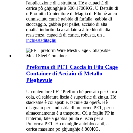
l'applicazione di a struttura. Hè a capacità di
carica pò ghjunghje à 500-1700KG. U Detailu di
u Produttu Contenitore di Maglia di Filu hè ancu
cunnisciutu cum'è gabbia di farfalla, gabbia di
stoccaggio, gabbia per pallet, acciaio di alta
qualità induritu da a saldatura à freddo di alta
resistenza, capacità di carica, robusta, un ...
inchiesta
ditagliu
Preforma di PET Caccia in Filu Cage
Container di Acciaiu di Metallo
Pieghevule
U contenitore PET Preform hè pensatu per Coca
cola, cù saldatura liscia è superficie di zingu. Hè
stackable è collapsible, faciule da operà. Hè
disignatu per l'industria di preforme PET, per u
almacenamentu è u trasportu. Cù u fogliu PP in
l'internu, fate a gabbia pulita è liscia per a
Preforma PET. Hà maniglie autobloccanti, a
carica massima pò ghjunghje à 800KG.