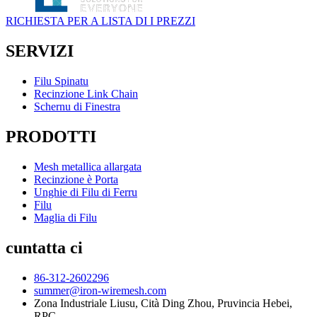
RICHIESTA PER A LISTA DI I PREZZI
SERVIZI
Filu Spinatu
Recinzione Link Chain
Schernu di Finestra
PRODOTTI
Mesh metallica allargata
Recinzione è Porta
Unghie di Filu di Ferru
Filu
Maglia di Filu
cuntatta ci
86-312-2602296
summer@iron-wiremesh.com
Zona Industriale Liusu, Cità Ding Zhou, Pruvincia Hebei,
RPC.