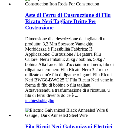
Aste di Ferru di Custruzzione di Filu
Ricatu Neri Tagliate Dritte Per
Custruzione
Dimensione di a descrizzione dettagliata di u
produttu: 3,2 Mm Spessore Vantaghju:
Morbidezza è Flessibilità Fabbrica: Iè
Applicazione: Custruzione / Legatura Filu
Culore: Neru Imballu: 25kg / bobina, 50kg /
bobina Alta Luce: filu d'acciaiu ricuit neru, filu di
riligatura neru neru Filu Ricatu Neru 3.2 mm /
utilizate cum'è filu di ligame o ligami Filu Ricuit
Neri BWG8-BWG25 U Filu Ricatu Neri vene in
forma di filu di bobina o filu tagliatu.
Attraversendu a trasfurmazione di a ricottura, u
filu di ferru diventa dolce è ...
inchiesta
ditagliu
Filu Ricuit Neri Galvanizzati Elettrici