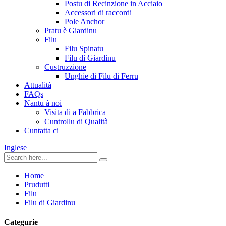
Postu di Recinzione in Acciaio
Accessori di raccordi
Pole Anchor
Pratu è Giardinu
Filu
Filu Spinatu
Filu di Giardinu
Custruzzione
Unghie di Filu di Ferru
Attualità
FAQs
Nantu à noi
Visita di a Fabbrica
Cuntrollu di Qualità
Cuntatta ci
Inglese
Home
Prudutti
Filu
Filu di Giardinu
Categurie