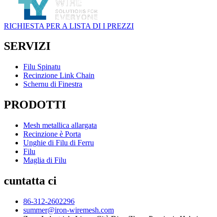
RICHIESTA PER A LISTA DI I PREZZI
SERVIZI
Filu Spinatu
Recinzione Link Chain
Schernu di Finestra
PRODOTTI
Mesh metallica allargata
Recinzione è Porta
Unghie di Filu di Ferru
Filu
Maglia di Filu
cuntatta ci
86-312-2602296
summer@iron-wiremesh.com