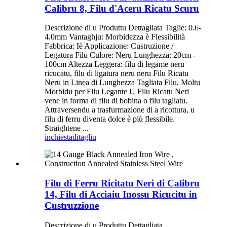
Calibru 8, Filu d'Aceru Ricatu Scuru
Descrizione di u Produttu Dettagliata Taglie: 0.6-
4.0mm Vantaghju: Morbidezza è Flessibilità
Fabbrica: Iè Applicazione: Custruzione /
Legatura Filu Culore: Neru Lunghezza: 20cm -
100cm Altezza Leggera: filu di legame neru
ricucatu, filu di ligatura neru neru Filu Ricatu
Neru in Linea di Lunghezza Tagliata Filu, Moltu
Morbidu per Filu Legante U Filu Ricatu Neri
vene in forma di filu di bobina o filu tagliatu.
Attraversendu a trasfurmazione di a ricottura, u
filu di ferru diventa dolce è più flessibile.
Straightene ...
inchiesta
ditagliu
Filu di Ferru Ricitatu Neri di Calibru
14, Filu di Acciaiu Inossu Ricucitu in
Custruzzione
Descrizione di u Produttu Dettagliata