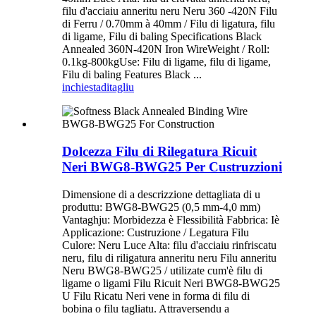
filu d'acciaiu anneritu neru Neru 360 -420N Filu
di Ferru / 0.70mm à 40mm / Filu di ligatura, filu
di ligame, Filu di baling Specifications Black
Annealed 360N-420N Iron WireWeight / Roll:
0.1kg-800kgUse: Filu di ligame, filu di ligame,
Filu di baling Features Black ...
inchiesta
ditagliu
Dolcezza Filu di Rilegatura Ricuit
Neri BWG8-BWG25 Per Custruzzioni
Dimensione di a descrizzione dettagliata di u
produttu: BWG8-BWG25 (0,5 mm-4,0 mm)
Vantaghju: Morbidezza è Flessibilità Fabbrica: Iè
Applicazione: Custruzione / Legatura Filu
Culore: Neru Luce Alta: filu d'acciaiu rinfriscatu
neru, filu di riligatura anneritu neru Filu anneritu
Neru BWG8-BWG25 / utilizate cum'è filu di
ligame o ligami Filu Ricuit Neri BWG8-BWG25
U Filu Ricatu Neri vene in forma di filu di
bobina o filu tagliatu. Attraversendu a