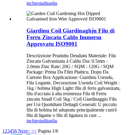
inchiesta
ditagliu
Giardinu Coil Giardinaghju Filu di
Ferru Zincatu Caldo Immersu
Approvatu ISO9001
Descrizzione Pruduttu Detaliatu Materiale: Filu
Zincatu Galvanizatu à Caldu Dia: 0.5mm -
2.0mm Zinc Rate: 20G / SQM - 120G / SQM
Package: Prima Da Film Platticu, Dopu Da
Cartone Box Applicazione: Giardinu Usendu,
Filu Legante, Decorazione Usendu Coil Weight :
1kg / bobina High Light: filu di ferru galvanizatu,
filu d'acciaio à alta resistenza Filu di Ferru
zincatu Small Coil 5kg / Coil Giardinaggio Filu
per Usi Quotidiani Dettagli Generali: U picculu
filu di bobina hè adupratu principalmente cum'è
filu di ligame o filu di ligatura in cust ...
inchiesta
ditagliu
1
2
3
4
5
6
Next>
>>
Pagina 1/6