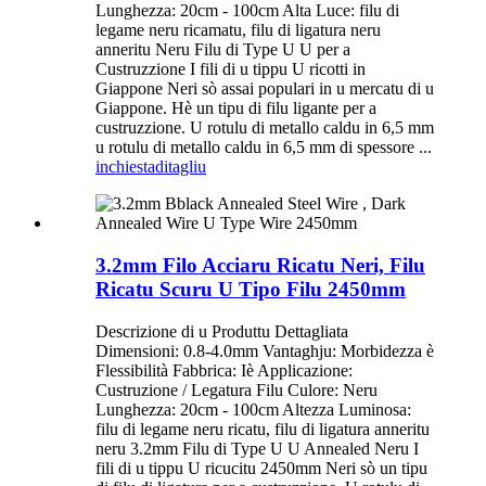
Lunghezza: 20cm - 100cm Alta Luce: filu di
legame neru ricamatu, filu di ligatura neru
anneritu Neru Filu di Type U U per a
Custruzzione I fili di u tippu U ricotti in
Giappone Neri sò assai populari in u mercatu di u
Giappone. Hè un tipu di filu ligante per a
custruzzione. U rotulu di metallo caldu in 6,5 mm
u rotulu di metallo caldu in 6,5 mm di spessore ...
inchiesta
ditagliu
3.2mm Filo Acciaru Ricatu Neri, Filu
Ricatu Scuru U Tipo Filu 2450mm
Descrizione di u Produttu Dettagliata
Dimensioni: 0.8-4.0mm Vantaghju: Morbidezza è
Flessibilità Fabbrica: Iè Applicazione:
Custruzione / Legatura Filu Culore: Neru
Lunghezza: 20cm - 100cm Altezza Luminosa:
filu di legame neru ricatu, filu di ligatura anneritu
neru 3.2mm Filu di Type U U Annealed Neru I
fili di u tippu U ricucitu 2450mm Neri sò un tipu