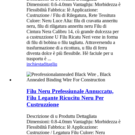
Dimensioni: 0.6-4.0mm Vantaghju: Morbidezza è
Flessibilità Fabbrica: Iè Applicazione:
Custruzione / Filu di Rilegatura, Rete Tessitura
Culore: Neru Luce Alta: filu di cravatta anneritu
neru, filu di riligatura anneritu neru Filu di
Cintura Nera Calibru 14, cù grande dulcezza per
a custruzzione U Filu Ricatu Neri vene in forma
di filu di bobina o filu tagliatu. Attraversendu a
trasfurmazione di a ricottura, u filu di ferru
diventa dolce è più flessibile. Hè faciule per u
trasportu è ...
inchiesta
ditagliu
Filu Neru Prefessiunale Annuccatu,
Filu Legante Ricucitu Neru Per
Custruzzione
Descrizione di u Produttu Dettagliata
Dimensioni: 0.8-4.0mm Vantaghju: Morbidezza è
Flessibilità Fabbrica: Iè Applicazione:
Custruzione / Legatura Filu Culore: Neru