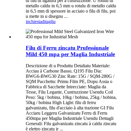
di filu di ligatura per a custruzzione. U rotulu di
metallo caldu in 6,5 mm u rotulu di metallo caldu
in 6,5 mm di spessore in acciaio o filu di filu, poi
u mette in u disegnu ...
inchiesta
ditagliu
Filu di Ferru zincatu Prufessiunale
Mild 450 mpa per Maglia Industriale
Descrizione di u Produttu Detaliatu Materiale:
Acciau à Carbone Basso, Q195 Filu Dia:
BWG6-BWG30 Zinc Rate: 15G / SQM-280G /
SQM Pacchettu: Primu Film PE, Dopu Assia o
Fabbrica di Sacchette Intrecciate: Maglia da
Tesse, Filu Legante, Custruzzione Usendu Coil
Peso: 5kg / bobina, 10kg / bobina, 25kg / bobina,
50kg / bobina High Light: filu di ferru
galvanizatu, filu d'acciaio à alta trazione GI Filu
Acciaru Leggeru Galvanizatu Ferru di Ferru
450mpa per Maglia Industriale Usendu Dettagli
Generali: Filu galvanizatu zincatu à caldu zincatu
è elettro zincatu ir ...