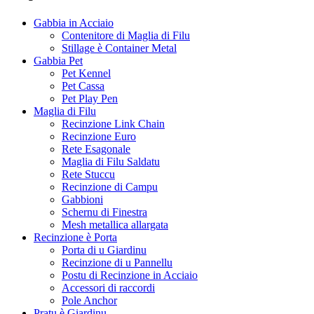
Gabbia in Acciaio
Contenitore di Maglia di Filu
Stillage è Container Metal
Gabbia Pet
Pet Kennel
Pet Cassa
Pet Play Pen
Maglia di Filu
Recinzione Link Chain
Recinzione Euro
Rete Esagonale
Maglia di Filu Saldatu
Rete Stuccu
Recinzione di Campu
Gabbioni
Schernu di Finestra
Mesh metallica allargata
Recinzione è Porta
Porta di u Giardinu
Recinzione di u Pannellu
Postu di Recinzione in Acciaio
Accessori di raccordi
Pole Anchor
Pratu è Giardinu