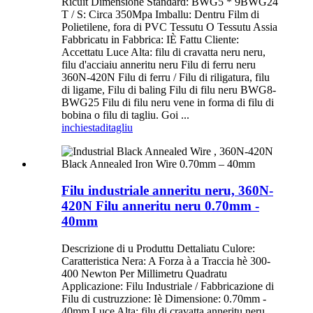
Ricuit Dimensione Standard: BWG5 * 9BWG24
T / S: Circa 350Mpa Imballu: Dentru Film di
Polietilene, fora di PVC Tessutu O Tessutu Assia
Fabbricatu in Fabbrica: IÈ Fattu Cliente:
Accettatu Luce Alta: filu di cravatta neru neru,
filu d'acciaiu anneritu neru Filu di ferru neru
360N-420N Filu di ferru / Filu di riligatura, filu
di ligame, Filu di baling Filu di filu neru BWG8-
BWG25 Filu di filu neru vene in forma di filu di
bobina o filu di tagliu. Goi ...
inchiesta
ditagliu
Filu industriale anneritu neru, 360N-
420N Filu anneritu neru 0.70mm -
40mm
Descrizione di u Produttu Dettaliatu Culore:
Caratteristica Nera: A Forza à a Traccia hè 300-
400 Newton Per Millimetru Quadratu
Applicazione: Filu Industriale / Fabbricazione di
Filu di custruzzione: Iè Dimensione: 0.70mm -
40mm Luce Alta: filu di cravatta anneritu neru,