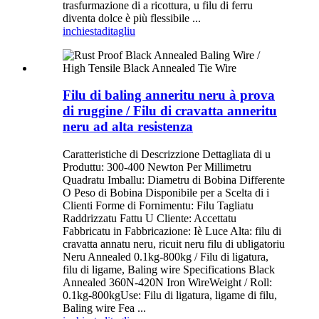
trasfurmazione di a ricottura, u filu di ferru
diventa dolce è più flessibile ...
inchiesta
ditagliu
Filu di baling anneritu neru à prova
di ruggine / Filu di cravatta anneritu
neru ad alta resistenza
Caratteristiche di Descrizzione Dettagliata di u
Produttu: 300-400 Newton Per Millimetru
Quadratu Imballu: Diametru di Bobina Differente
O Peso di Bobina Disponibile per a Scelta di i
Clienti Forme di Fornimentu: Filu Tagliatu
Raddrizzatu Fattu U Cliente: Accettatu
Fabbricatu in Fabbricazione: Iè Luce Alta: filu di
cravatta annatu neru, ricuit neru filu di ubligatoriu
Neru Annealed 0.1kg-800kg / Filu di ligatura,
filu di ligame, Baling wire Specifications Black
Annealed 360N-420N Iron WireWeight / Roll:
0.1kg-800kgUse: Filu di ligatura, ligame di filu,
Baling wire Fea ...