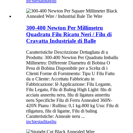
inchiesta
ditagliu
300-400 Newton Per Millimetru
Quadratu Filu Ricatu Neri / Filu di
Cravatta Industriale di Balle
Caratteristiche Descrizzione Dettagliata di u
Produttu: 300-400 Newton Per Quadratu Imballu
Millimetru: Differente Diametru di Bobina O
Pesu di Bobina Disponibile per a Scelta di i
Clienti Forme di Fornimentu: Tipu U Filu Fattu
da u Cliente: Accettatu Fabbricatu in
Fabbricazione: Iè Applicazione: Filu Legante,
Filu Legatu, Filu di Baling High Light: filu di
acciaiu anneritu neru, filu di ligatura anneritu
neru Specifiche Filu di Ferru Annealed 360N-
420N Pianu / Rullinu: 0,1 kg-800 kg Usu: Filu di
riligatura, filu di ligame, Filu di baling
Caratteristiche: Anneale neru ...
inchiesta
ditagliu