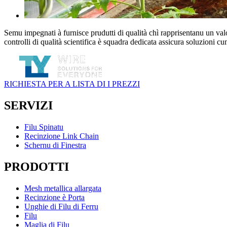
Semu impegnati à furnisce prudutti di qualità chì rapprisentanu un valore
controlli di qualità scientifica è squadra dedicata assicura soluzioni cu
RICHIESTA PER A LISTA DI I PREZZI
SERVIZI
Filu Spinatu
Recinzione Link Chain
Schernu di Finestra
PRODOTTI
Mesh metallica allargata
Recinzione è Porta
Unghie di Filu di Ferru
Filu
Maglia di Filu