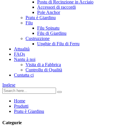
Postu di Recinzione in Acciaio
Accessori di raccordi
Pole Anchor
Pratu è Giardinu
Filu
Filu Spinatu
Filu di Giardinu
Custruzzione
Unghie di Filu di Ferru
Attualità
FAQs
Nantu à noi
Visita di a Fabbrica
Cuntrollu di Qualità
Cuntatta ci
Inglese
Home
Prudutti
Pratu è Giardinu
Categurie