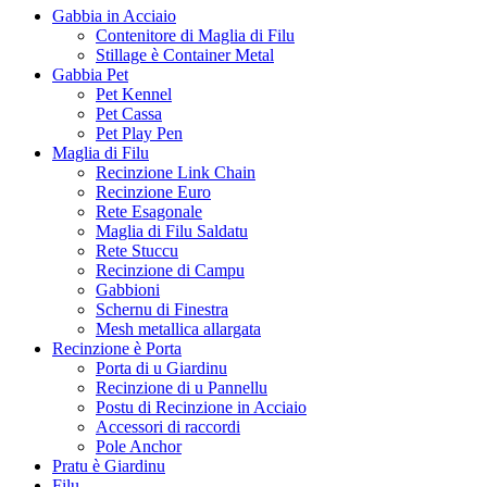
Gabbia in Acciaio
Contenitore di Maglia di Filu
Stillage è Container Metal
Gabbia Pet
Pet Kennel
Pet Cassa
Pet Play Pen
Maglia di Filu
Recinzione Link Chain
Recinzione Euro
Rete Esagonale
Maglia di Filu Saldatu
Rete Stuccu
Recinzione di Campu
Gabbioni
Schernu di Finestra
Mesh metallica allargata
Recinzione è Porta
Porta di u Giardinu
Recinzione di u Pannellu
Postu di Recinzione in Acciaio
Accessori di raccordi
Pole Anchor
Pratu è Giardinu
Filu