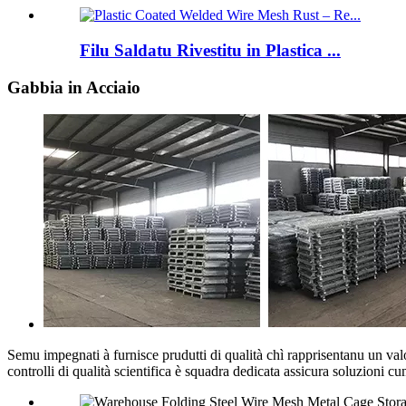
Filu Saldatu Rivestitu in Plastica ...
Gabbia in Acciaio
Semu impegnati à furnisce prudutti di qualità chì rapprisentanu un valore
controlli di qualità scientifica è squadra dedicata assicura soluzioni cu