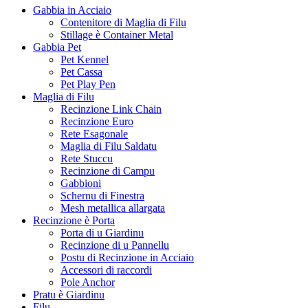
Gabbia in Acciaio
Contenitore di Maglia di Filu
Stillage è Container Metal
Gabbia Pet
Pet Kennel
Pet Cassa
Pet Play Pen
Maglia di Filu
Recinzione Link Chain
Recinzione Euro
Rete Esagonale
Maglia di Filu Saldatu
Rete Stuccu
Recinzione di Campu
Gabbioni
Schernu di Finestra
Mesh metallica allargata
Recinzione è Porta
Porta di u Giardinu
Recinzione di u Pannellu
Postu di Recinzione in Acciaio
Accessori di raccordi
Pole Anchor
Pratu è Giardinu
Filu