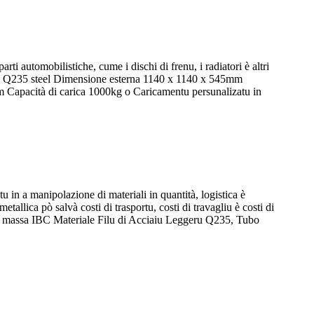
ti automobilistiche, cume i dischi di frenu, i radiatori è altri
rial Q235 steel Dimensione esterna 1140 x 1140 x 545mm
pacità di carica 1000kg o Caricamentu persunalizatu in
in a manipolazione di materiali in quantità, logistica è
tallica pò salvà costi di trasportu, costi di travagliu è costi di
i à massa IBC Materiale Filu di Acciaiu Leggeru Q235, Tubo