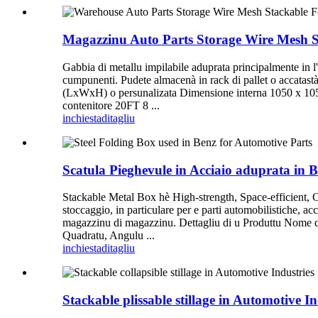
Magazzinu Auto Parts Storage Wire Mesh S
Gabbia di metallu impilabile aduprata principalmente in l'i
cumpunenti. Pudete almacenà in rack di pallet o accatast
(LxWxH) o persunalizata Dimensione interna 1050 x 1
contenitore 20FT 8 ...
inchiesta
ditagliu
Scatula Pieghevule in Acciaio aduprata in B
Stackable Metal Box hè High-strength, Space-efficient, C
stoccaggio, in particulare per e parti automobilistiche, acc
magazzinu di magazzinu. Dettagliu di u Produttu Nome di
Quadratu, Angulu ...
inchiesta
ditagliu
Stackable plissable stillage in Automotive In