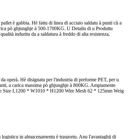
let è gabbia. Hè fattu di linea di acciaio saldatu à punti cù a
i carica pò ghjunghje à 500-1700KG. U Detailu di u Produttu
ualità induritu da a saldatura à freddo di alta resistenza,
 da operà. Hè disignatu per l'industria di preforme PET, per u
loccanti, a carica massima pò ghjunghje à 800KG. Ampiamente
sh Cage Size L1200 * W1010 * H1200 Wire Mesh 62 * 125mm Weig
u logisticu in almacenamentu è trasportu. Anu l'avantaghji di