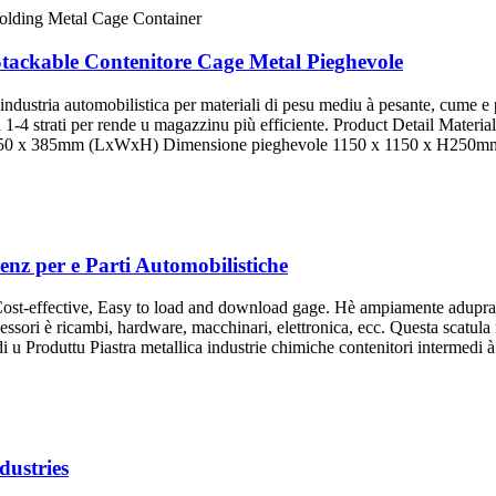
tackable Contenitore Cage Metal Pieghevole
ndustria automobilistica per materiali di pesu mediu à pesante, cume e par
à 1-4 strati per rende u magazzinu più efficiente. Product Detail Mate
050 x 385mm (LxWxH) Dimensione pieghevole 1150 x 1150 x H250mm Ca
enz per e Parti Automobilistiche
ost-effective, Easy to load and download gage. Hè ampiamente adupratu 
essori è ricambi, hardware, macchinari, elettronica, ecc. Questa scatula me
 u Produttu Piastra metallica industrie chimiche contenitori intermed
dustries