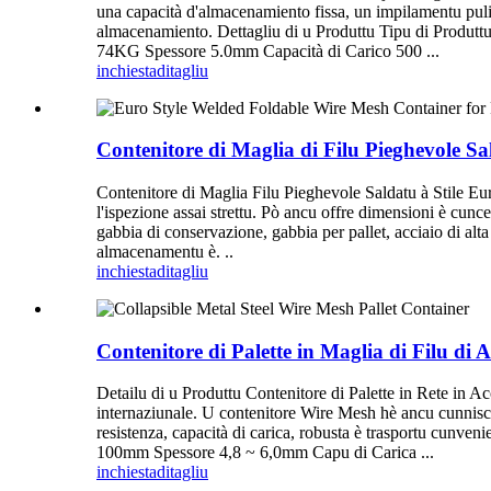
una capacità d'almacenamiento fissa, un impilamentu pulit
almacenamiento. Dettagliu di u Produttu Tipu di Produ
74KG Spessore 5.0mm Capacità di Carico 500 ...
inchiesta
ditagliu
Contenitore di Maglia di Filu Pieghevole Sal
Contenitore di Maglia Filu Pieghevole Saldatu à Stile Eu
l'ispezione assai strettu. Pò ancu offre dimensioni è cun
gabbia di conservazione, gabbia per pallet, acciaio di alta 
almacenamentu è. ..
inchiesta
ditagliu
Contenitore di Palette in Maglia di Filu di 
Detailu di u Produttu Contenitore di Palette in Rete in Ac
internaziunale. U contenitore Wire Mesh hè ancu cunnisciutu
resistenza, capacità di carica, robusta è trasportu cunv
100mm Spessore 4,8 ~ 6,0mm Capu di Carica ...
inchiesta
ditagliu