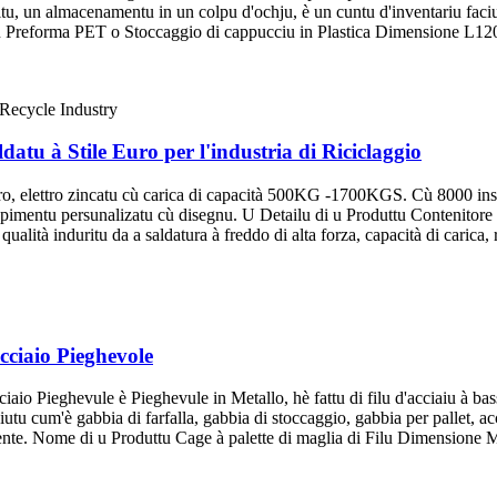
u, un almacenamentu in un colpu d'ochju, è un cuntu d'inventariu faciule
ttu Preforma PET o Stoccaggio di cappucciu in Plastica Dimensione L
datu à Stile Euro per l'industria di Riciclaggio
ro, elettro zincatu cù carica di capacità 500KG -1700KGS. Cù 8000 ins
cepimentu persunalizatu cù disegnu. U Detailu di u Produttu Contenitore 
qualità induritu da a saldatura à freddo di alta forza, capacità di carica,
Acciaio Pieghevole
ciaio Pieghevule è Pieghevule in Metallo, hè fattu di filu d'acciaiu à b
 cum'è gabbia di farfalla, gabbia di stoccaggio, gabbia per pallet, accia
eniente. Nome di u Produttu Cage à palette di maglia di Filu Dimension