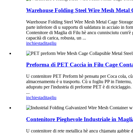
Warehouse Folding Steel Wire Mesh Metal 
Warehouse Folding Steel Wire Mesh Metal Cage Storage Cont
parte inferiore di u supportu di saldatura in acciaio in f
Contenitore di Maglia di Filu hè ancu cunnisciutu cum'è gab
capacità di carica, robusta, un ...
inchiesta
ditagliu
Preforma di PET Caccia in Filu Cage Contai
U contenitore PET Preform hè pensatu per Coca cola, cù sal
almacenamentu è u trasportu. Cù u fogliu PP in l'internu
adupratu per l'industria di preforme PET è di ricicla
...
inchiesta
ditagliu
Contenitore Pieghevole Industriale in Maglia
U contenitore di rete metallica hè ancu chjamatu gabbie d