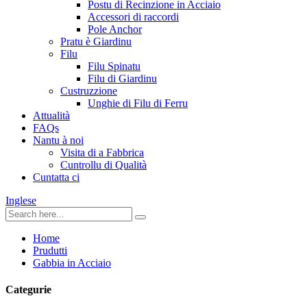
Postu di Recinzione in Acciaio
Accessori di raccordi
Pole Anchor
Pratu è Giardinu
Filu
Filu Spinatu
Filu di Giardinu
Custruzzione
Unghie di Filu di Ferru
Attualità
FAQs
Nantu à noi
Visita di a Fabbrica
Cuntrollu di Qualità
Cuntatta ci
Inglese
Home
Prudutti
Gabbia in Acciaio
Categurie