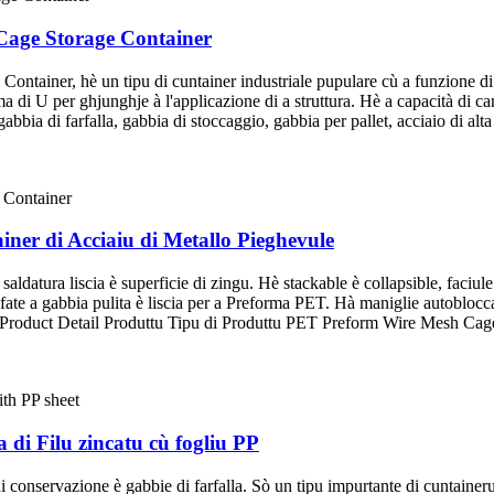
Cage Storage Container
ainer, hè un tipu di cuntainer industriale pupulare cù a funzione di pal
orma di U per ghjunghje à l'applicazione di a struttura. Hè a capacità d
bia di farfalla, gabbia di stoccaggio, gabbia per pallet, acciaio di alta q
ner di Acciaiu di Metallo Pieghevule
datura liscia è superficie di zingu. Hè stackable è collapsible, faciule
, fate a gabbia pulita è liscia per a Preforma PET. Hà maniglie autob
ggio. Product Detail Produttu Tipu di Produttu PET Preform Wire Me
 di Filu zincatu cù fogliu PP
i conservazione è gabbie di farfalla. Sò un tipu impurtante di cuntainer