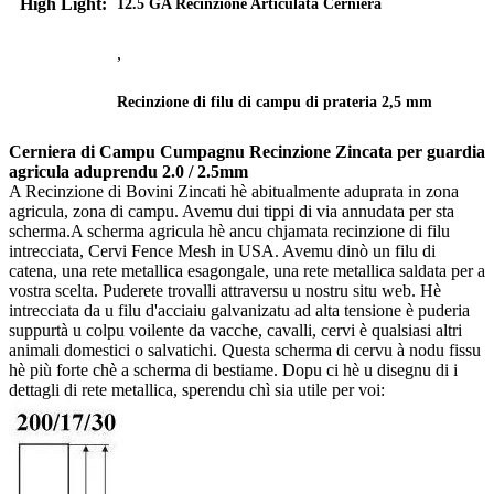
High Light:
12.5 GA Recinzione Articulata Cerniera
,
Recinzione di filu di campu di prateria 2,5 mm
Cerniera di Campu Cumpagnu Recinzione Zincata per guardia
agricula aduprendu 2.0 / 2.5mm
A Recinzione di Bovini Zincati hè abitualmente aduprata in zona
agricula, zona di campu. Avemu dui tippi di via annudata per sta
scherma.A scherma agricula hè ancu chjamata recinzione di filu
intrecciata, Cervi Fence Mesh in USA. Avemu dinò un filu di
catena, una rete metallica esagongale, una rete metallica saldata per a
vostra scelta. Puderete trovalli attraversu u nostru situ web. Hè
intrecciata da u filu d'acciaiu galvanizatu ad alta tensione è puderia
suppurtà u colpu voilente da vacche, cavalli, cervi è qualsiasi altri
animali domestici o salvatichi. Questa scherma di cervu à nodu fissu
hè più forte chè a scherma di bestiame. Dopu ci hè u disegnu di i
dettagli di rete metallica, sperendu chì sia utile per voi: