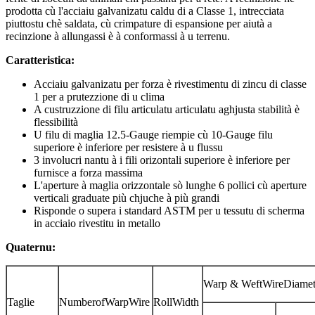
prodotta cù l'acciaiu galvanizatu caldu di a Classe 1, intrecciata
piuttostu chè saldata, cù crimpature di espansione per aiutà a
recinzione à allungassi è à conformassi à u terrenu.
Caratteristica:
Acciaiu galvanizatu per forza è rivestimentu di zincu di classe
1 per a prutezzione di u clima
A custruzzione di filu articulatu articulatu aghjusta stabilità è
flessibilità
U filu di maglia 12.5-Gauge riempie cù 10-Gauge filu
superiore è inferiore per resistere à u flussu
3 involucri nantu à i fili orizontali superiore è inferiore per
furnisce a forza massima
L'aperture à maglia orizzontale sò lunghe 6 pollici cù aperture
verticali graduate più chjuche à più grandi
Risponde o supera i standard ASTM per u tessutu di scherma
in acciaio rivestitu in metallo
Quaternu:
Warp & WeftWireDiamet
Taglie
NumberofWarpWire
RollWidth