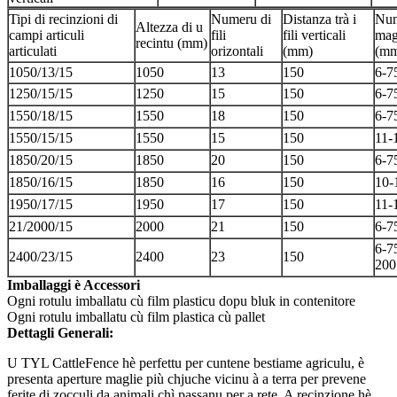
Tipi di recinzioni di
Numeru di
Distanza trà i
Num
Altezza di u
campi articuli
fili
fili verticali
mag
recintu (mm)
articulati
orizontali
(mm)
(m
1050/13/15
1050
13
150
6-7
1250/15/15
1250
15
150
6-7
1550/18/15
1550
18
150
6-7
1550/15/15
1550
15
150
11-
1850/20/15
1850
20
150
6-7
1850/16/15
1850
16
150
10-
1950/17/15
1950
17
150
11-
21/2000/15
2000
21
150
6-7
6-7
2400/23/15
2400
23
150
200
Imballaggi è Accessori
Ogni rotulu imballatu cù film plasticu dopu bluk in contenitore
Ogni rotulu imballatu cù film plastica cù pallet
Dettagli Generali:
U TYL CattleFence hè perfettu per cuntene bestiame agriculu, è
presenta aperture maglie più chjuche vicinu à a terra per prevene
ferite di zocculi da animali chì passanu per a rete. A recinzione hè