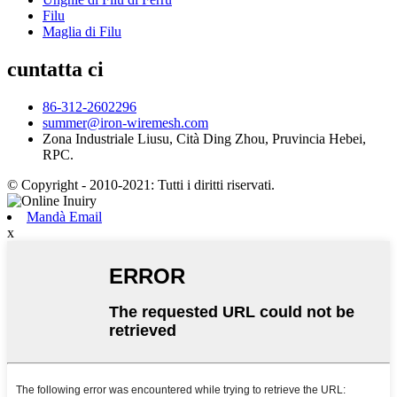
Filu
Maglia di Filu
cuntatta ci
86-312-2602296
summer@iron-wiremesh.com
Zona Industriale Liusu, Cità Ding Zhou, Pruvincia Hebei,
RPC.
© Copyright - 2010-2021: Tutti i diritti riservati.
Mandà Email
x