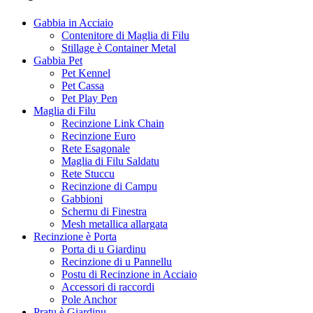
Gabbia in Acciaio
Contenitore di Maglia di Filu
Stillage è Container Metal
Gabbia Pet
Pet Kennel
Pet Cassa
Pet Play Pen
Maglia di Filu
Recinzione Link Chain
Recinzione Euro
Rete Esagonale
Maglia di Filu Saldatu
Rete Stuccu
Recinzione di Campu
Gabbioni
Schernu di Finestra
Mesh metallica allargata
Recinzione è Porta
Porta di u Giardinu
Recinzione di u Pannellu
Postu di Recinzione in Acciaio
Accessori di raccordi
Pole Anchor
Pratu è Giardinu