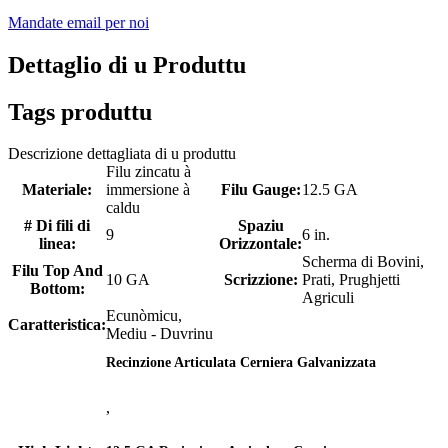
Mandate email per noi
Dettaglio di u Produttu
Tags produttu
Descrizione dettagliata di u produttu
Filu zincatu à
Materiale:
immersione à
Filu Gauge:
12.5 GA
caldu
# Di fili di
Spaziu
9
6 in.
linea:
Orizzontale:
Scherma di Bovini,
Filu Top And
10 GA
Scrizzione:
Prati, Prughjetti
Bottom:
Agriculi
Ecunòmicu,
Caratteristica:
Mediu - Duvrinu
Recinzione Articulata Cerniera Galvanizzata
,