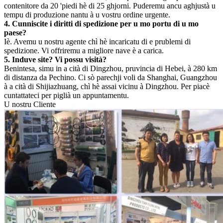
contenitore da 20 'piedi hè di 25 ghjorni. Puderemu ancu aghjustà u
tempu di produzione nantu à u vostru ordine urgente.
4. Cunniscite i diritti di spedizione per u mo portu di u mo
paese?
Iè. Avemu u nostru agente chì hè incaricatu di e prublemi di
spedizione. Vi offriremu a migliore nave è a carica.
5. Induve site? Vi possu visità?
Benintesa, simu in a cità di Dingzhou, pruvincia di Hebei, à 280 km
di distanza da Pechino. Ci sò parechji voli da Shanghai, Guangzhou
à a cità di Shijiazhuang, chì hè assai vicinu à Dingzhou. Per piacè
cuntattateci per piglià un appuntamentu.
U nostru Cliente