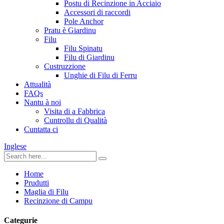
Postu di Recinzione in Acciaio
Accessori di raccordi
Pole Anchor
Pratu è Giardinu
Filu
Filu Spinatu
Filu di Giardinu
Custruzzione
Unghie di Filu di Ferru
Attualità
FAQs
Nantu à noi
Visita di a Fabbrica
Cuntrollu di Qualità
Cuntatta ci
Inglese
Home
Prudutti
Maglia di Filu
Recinzione di Campu
Categurie