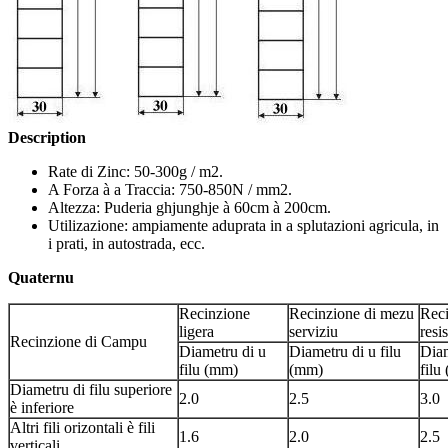
Description
Rate di Zinc: 50-300g / m2.
A Forza à a Traccia: 750-850N / mm2.
Altezza: Puderia ghjunghje à 60cm à 200cm.
Utilizazione: ampiamente aduprata in a splutazioni agricula, in
i prati, in autostrada, ecc.
Quaternu
Recinzione
Recinzione di mezu
Rec
ligera
serviziu
resi
Recinzione di Campu
Diametru di u
Diametru di u filu
Diam
filu (mm)
(mm)
filu
Diametru di filu superiore
2.0
2.5
3.0
è inferiore
Altri fili orizontali è fili
1.6
2.0
2.5
verticali